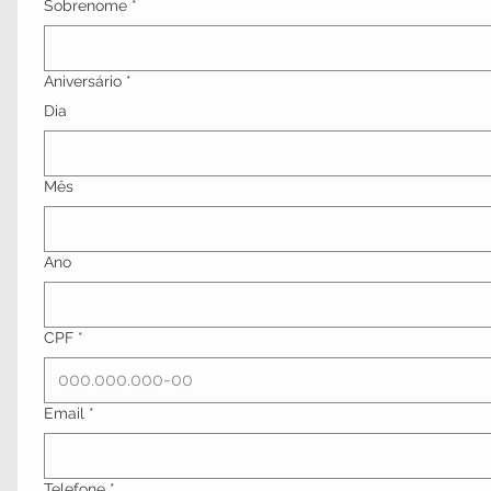
Sobrenome
*
Aniversário
*
Dia
Mês
Ano
CPF
*
Email
*
Telefone
*