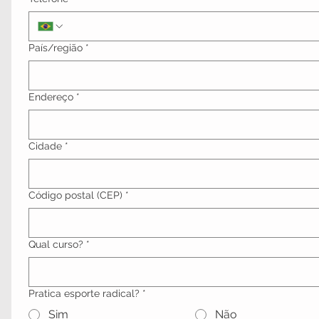
Endereço de várias linhas
País/região
*
Endereço
*
Cidade
*
Código postal (CEP)
*
Qual curso?
*
Pratica esporte radical?
*
Sim
Não